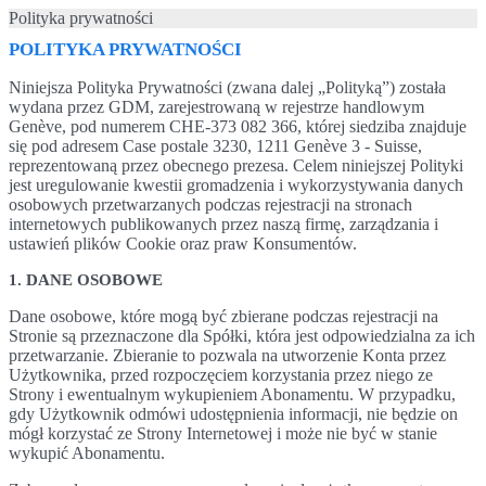
Polityka prywatności
POLITYKA PRYWATNOŚCI
Niniejsza Polityka Prywatności (zwana dalej „Polityką”) została
wydana przez GDM, zarejestrowaną w rejestrze handlowym
Genève, pod numerem CHE-373 082 366, której siedziba znajduje
się pod adresem Case postale 3230, 1211 Genève 3 - Suisse,
reprezentowaną przez obecnego prezesa. Celem niniejszej Polityki
jest uregulowanie kwestii gromadzenia i wykorzystywania danych
osobowych przetwarzanych podczas rejestracji na stronach
internetowych publikowanych przez naszą firmę, zarządzania i
ustawień plików Cookie oraz praw Konsumentów.
1. DANE OSOBOWE
Dane osobowe, które mogą być zbierane podczas rejestracji na
Stronie są przeznaczone dla Spółki, która jest odpowiedzialna za ich
przetwarzanie. Zbieranie to pozwala na utworzenie Konta przez
Użytkownika, przed rozpoczęciem korzystania przez niego ze
Strony i ewentualnym wykupieniem Abonamentu. W przypadku,
gdy Użytkownik odmówi udostępnienia informacji, nie będzie on
mógł korzystać ze Strony Internetowej i może nie być w stanie
wykupić Abonamentu.