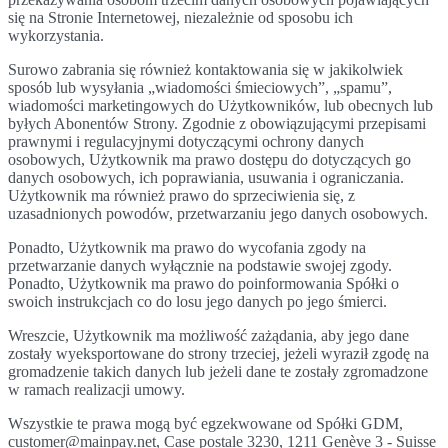
się na Stronie Internetowej, niezależnie od sposobu ich
wykorzystania.
Surowo zabrania się również kontaktowania się w jakikolwiek
sposób lub wysyłania „wiadomości śmieciowych”, „spamu”,
wiadomości marketingowych do Użytkowników, lub obecnych lub
byłych Abonentów Strony. Zgodnie z obowiązującymi przepisami
prawnymi i regulacyjnymi dotyczącymi ochrony danych
osobowych, Użytkownik ma prawo dostępu do dotyczących go
danych osobowych, ich poprawiania, usuwania i ograniczania.
Użytkownik ma również prawo do sprzeciwienia się, z
uzasadnionych powodów, przetwarzaniu jego danych osobowych.
Ponadto, Użytkownik ma prawo do wycofania zgody na
przetwarzanie danych wyłącznie na podstawie swojej zgody.
Ponadto, Użytkownik ma prawo do poinformowania Spółki o
swoich instrukcjach co do losu jego danych po jego śmierci.
Wreszcie, Użytkownik ma możliwość zażądania, aby jego dane
zostały wyeksportowane do strony trzeciej, jeżeli wyraził zgodę na
gromadzenie takich danych lub jeżeli dane te zostały zgromadzone
w ramach realizacji umowy.
Wszystkie te prawa mogą być egzekwowane od Spółki GDM,
customer@mainpay.net, Case postale 3230, 1211 Genève 3 - Suisse