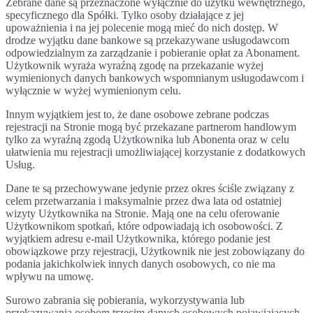
Zebrane dane są przeznaczone wyłącznie do użytku wewnętrznego,
specyficznego dla Spółki. Tylko osoby działające z jej
upoważnienia i na jej polecenie mogą mieć do nich dostęp. W
drodze wyjątku dane bankowe są przekazywane usługodawcom
odpowiedzialnym za zarządzanie i pobieranie opłat za Abonament.
Użytkownik wyraża wyraźną zgodę na przekazanie wyżej
wymienionych danych bankowych wspomnianym usługodawcom i
wyłącznie w wyżej wymienionym celu.
Innym wyjątkiem jest to, że dane osobowe zebrane podczas
rejestracji na Stronie mogą być przekazane partnerom handlowym
tylko za wyraźną zgodą Użytkownika lub Abonenta oraz w celu
ułatwienia mu rejestracji umożliwiającej korzystanie z dodatkowych
Usług.
Dane te są przechowywane jedynie przez okres ściśle związany z
celem przetwarzania i maksymalnie przez dwa lata od ostatniej
wizyty Użytkownika na Stronie. Mają one na celu oferowanie
Użytkownikom spotkań, które odpowiadają ich osobowości. Z
wyjątkiem adresu e-mail Użytkownika, którego podanie jest
obowiązkowe przy rejestracji, Użytkownik nie jest zobowiązany do
podania jakichkolwiek innych danych osobowych, co nie ma
wpływu na umowę.
Surowo zabrania się pobierania, wykorzystywania lub
przekazywania osobom trzecim danych osobowych pojawiających