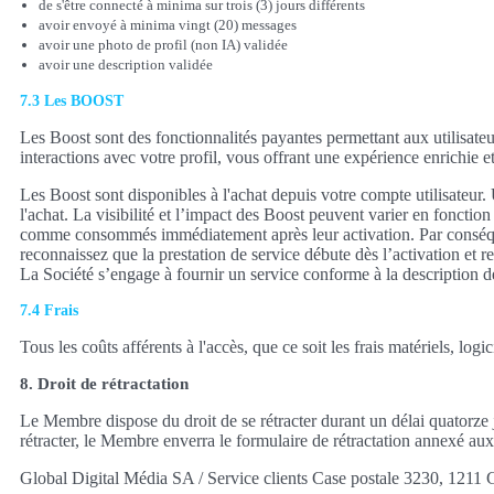
de s'être connecté à minima sur trois (3) jours différents
avoir envoyé à minima vingt (20) messages
avoir une photo de profil (non IA) validée
avoir une description validée
7.3 Les BOOST
Les Boost sont des fonctionnalités payantes permettant aux utilisateurs
interactions avec votre profil, vous offrant une expérience enrichie 
Les Boost sont disponibles à l'achat depuis votre compte utilisateur.
l'achat. La visibilité et l’impact des Boost peuvent varier en fonctio
comme consommés immédiatement après leur activation. Par conséquent
reconnaissez que la prestation de service débute dès l’activation et
La Société s’engage à fournir un service conforme à la description de
7.4 Frais
Tous les coûts afférents à l'accès, que ce soit les frais matériels, lo
8. Droit de rétractation
Le Membre dispose du droit de se rétracter durant un délai quatorze 
rétracter, le Membre enverra le formulaire de rétractation annexé a
Global Digital Média SA / Service clients Case postale 3230, 1211 