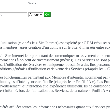
Section
’utilisation (ci-après le « Site Internet) est exploité par GDM et/ou ses 
rs membres, après création d’un compte sur le Site, d’interagir entre eux.
es le Site Internet leur permettant de communiquer massivement entre eux
 informations à objectif de divertissement (médias). Les Services ne son
es. L’utilisation des Services est uniquement destinée à des fins personn
onditions générales d’utilisation et de vente des Services (ci-après les 
 des fonctionnalités permettant aux Membres d’interagir, notamment par 
chnologies d’intelligence artificielle (ci-après les « Profils IA »). Les
ertissement, d’interaction et d’expérience utilisateur. Ils ne correspon
rmé, lors de l’utilisation des Services, de la nature « Profil IA » des
tés affiliées toutes les informations nécessaires quant aux Services p