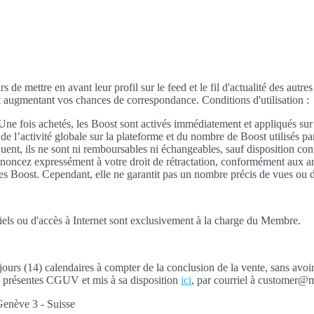
 de mettre en avant leur profil sur le feed et le fil d'actualité des autr
et augmentant vos chances de correspondance. Conditions d'utilisation :
 Une fois achetés, les Boost sont activés immédiatement et appliqués sur
n de l’activité globale sur la plateforme et du nombre de Boost utilisés p
, ils ne sont ni remboursables ni échangeables, sauf disposition contra
 renoncez expressément à votre droit de rétractation, conformément aux a
s Boost. Cependant, elle ne garantit pas un nombre précis de vues ou d’i
giciels ou d'accès à Internet sont exclusivement à la charge du Membre.
jours (14) calendaires à compter de la conclusion de la vente, sans avo
ux présentes CGUV et mis à sa disposition
ici
, par courriel à customer@m
Genève 3 - Suisse