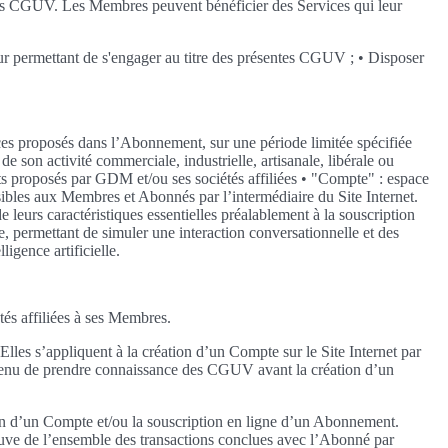
entes CGUV. Les Membres peuvent bénéficier des Services qui leur
e leur permettant de s'engager au titre des présentes CGUV ; • Disposer
ices proposés dans l’Abonnement, sur une période limitée spécifiée
son activité commerciale, industrielle, artisanale, libérale ou
nts proposés par GDM et/ou ses sociétés affiliées • "Compte" : espace
ibles aux Membres et Abonnés par l’intermédiaire du Site Internet.
leurs caractéristiques essentielles préalablement à la souscription
le, permettant de simuler une interaction conversationnelle et des
igence artificielle.
tés affiliées à ses Membres.
lles s’appliquent à la création d’un Compte sur le Site Internet par
tenu de prendre connaissance des CGUV avant la création d’un
ion d’un Compte et/ou la souscription en ligne d’un Abonnement.
reuve de l’ensemble des transactions conclues avec l’Abonné par