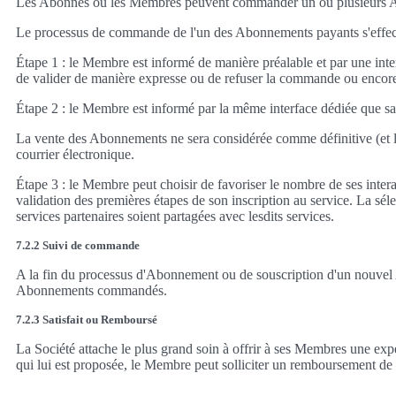
Les Abonnés ou les Membres peuvent commander un ou plusieurs Abonn
Le processus de commande de l'un des Abonnements payants s'effect
Étape 1 : le Membre est informé de manière préalable et par une inter
de valider de manière expresse ou de refuser la commande ou encor
Étape 2 : le Membre est informé par la même interface dédiée que 
La vente des Abonnements ne sera considérée comme définitive (et l
courrier électronique.
Étape 3 : le Membre peut choisir de favoriser le nombre de ses interac
validation des premières étapes de son inscription au service. La sé
services partenaires soient partagées avec lesdits services.
7.2.2 Suivi de commande
A la fin du processus d'Abonnement ou de souscription d'un nouvel A
Abonnements commandés.
7.2.3 Satisfait ou Remboursé
La Société attache le plus grand soin à offrir à ses Membres une expér
qui lui est proposée, le Membre peut solliciter un remboursement de l