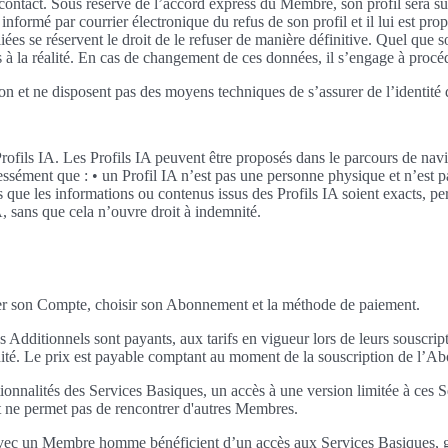
s de contact. Sous réserve de l’accord express du Membre, son profil sera s
ormé par courrier électronique du refus de son profil et il lui est prop
es se réservent le droit de le refuser de manière définitive. Quel que s
 à la réalité. En cas de changement de ces données, il s’engage à proc
on et ne disposent pas des moyens techniques de s’assurer de l’identité 
ofils IA. Les Profils IA peuvent être proposés dans le parcours de navig
sément que : • un Profil IA n’est pas une personne physique et n’est p
as que les informations ou contenus issus des Profils IA soient exacts, pe
, sans que cela n’ouvre droit à indemnité.
er son Compte, choisir son Abonnement et la méthode de paiement.
 Additionnels sont payants, aux tarifs en vigueur lors de leurs souscri
idité. Le prix est payable comptant au moment de la souscription de l’A
nnalités des Services Basiques, un accès à une version limitée à ces Ser
 et ne permet pas de rencontrer d'autres Membres.
avec un Membre homme bénéficient d’un accès aux Services Basiques, grat