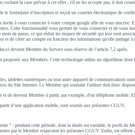
chant la case prévue à cet effet ; s'il ne les accepte pas, il doit cesser
de le formulaire d’inscription et reçoit un courrier électronique de confi
invite à vous connecter à votre compte google afin de vous inscrire. E
iers. Cette fonctionnalité vous permet de vous connecter et de vous inscri
mots de passe, ce qui réduit les risques de sécurité qui leur sont associé
er et de créer un compte en fonction des informations qu'elle partage à
celui-ci devient Membre du Service sous réserve de l’article 7.2 après.
p est proposée aux Membres. Cette technologie utilise un algorithme dont 
les, tablettes numériques ou tout autre appareil de communications num
rvices du Site Internet. Le Membre qui souhaite l'utiliser doit donc dispo
mpte et de devenir Membre à partir, par exemple, d'un téléphone mobile.
à partir d’une application mobile, sont soumis aux présentes CGUV.
ente " : pendant cette période, dont la durée est variable, le profil du M
urnies par le Membre respectent les présentes CGUV. Enfin, est offerte à l