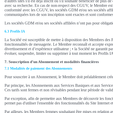
d'autres sites s'il est déjà inscrit ou s'il souhaite bénéficier de plu
avec sa recherche. En cas de non-respect des CGUV, le Membre est inf
conformité avec les CGUV, les sociétés GDM et/ou ses sociétés affilié
communiquées lors de son inscription sont exactes et sont conformes
Les sociétés GDM et/ou ses sociétés affiliées n’ont pas pour obligati
6.3 Profils IA
La Société est susceptible de mettre à disposition des Membres des Pr
fonctionnalités de messagerie. Le Membre reconnaît et accepte expres
divertissement et d’expérience utilisateur ; • la Société ne garantit p
évoluer, suspendre, limiter ou supprimer à tout moment les Profils IA
7. Souscription d’un Abonnement et modalités financières
7.1 Modalités de paiement des Abonnements
Pour souscrire à un Abonnement, le Membre doit préalablement cré
Par principe, les Abonnements aux Services Basiques et aux Services
Ces tarifs sont fermes et non révisables pendant leur période de val
Par exception, afin de permettre aux Membres de découvrir les fonctio
permet pas d'utiliser l'ensemble des fonctionnalités du Site Internet
Par ailleurs, les Membres femmes souhaitant être mises en relation 