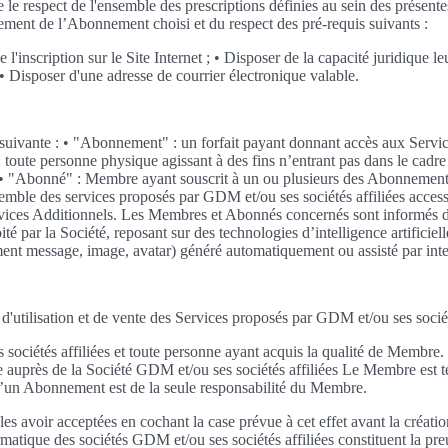
te le respect de l'ensemble des prescriptions définies au sein des prés
aiement de l’Abonnement choisi et du respect des pré-requis suivants :
e l'inscription sur le Site Internet ; • Disposer de la capacité juridiqu
• Disposer d'une adresse de courrier électronique valable.
ion suivante : • "Abonnement" : un forfait payant donnant accès aux Serv
e personne physique agissant à des fins n’entrant pas dans le cadre de 
rnet. • "Abonné" : Membre ayant souscrit à un ou plusieurs des Abonneme
emble des services proposés par GDM et/ou ses sociétés affiliées access
ervices Additionnels. Les Membres et Abonnés concernés sont informés de 
é par la Société, reposant sur des technologies d’intelligence artificiel
nt message, image, avatar) généré automatiquement ou assisté par intell
 d'utilisation et de vente des Services proposés par GDM et/ou ses socié
ciétés affiliées et toute personne ayant acquis la qualité de Membre. E
auprès de la Société GDM et/ou ses sociétés affiliées Le Membre est 
d’un Abonnement est de la seule responsabilité du Membre.
 avoir acceptées en cochant la case prévue à cet effet avant la créat
rmatique des sociétés GDM et/ou ses sociétés affiliées constituent la p