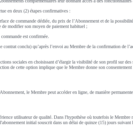
ements complémentaires leur donnant accès à des fonctionnalités avanc
ue en deux (2) étapes confirmatives :
face de commande dédiée, du prix de l’Abonnement et de la possibilité qu
e de modifier son moyen de paiement habituel ;
sa commande est confirmée.
e contrat conclu) qu’après l’envoi au Membre de la confirmation de l’a
tions sociales en choisissant d’élargir la visibilité de son profil sur d
lection de cette option implique que le Membre donne son consentement e
bonnement, le Membre peut accéder en ligne, de manière permanente sur
ience utilisateur de qualité. Dans l'hypothèse où toutefois le Membre n'a
'abonnement initial souscrit dans un délai de quinze (15) jours suivant l