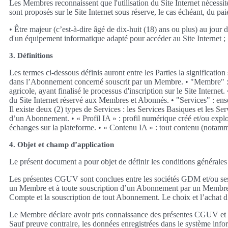
Les Membres reconnaissent que l'utilisation du Site Internet nécessi
sont proposés sur le Site Internet sous réserve, le cas échéant, du p
• Être majeur (c’est-à-dire âgé de dix-huit (18) ans ou plus) au jour d
d'un équipement informatique adapté pour accéder au Site Internet ; 
3. Définitions
Les termes ci-dessous définis auront entre les Parties la significat
dans l’Abonnement concerné souscrit par un Membre. • "Membre" : tout
agricole, ayant finalisé le processus d'inscription sur le Site Inte
du Site Internet réservé aux Membres et Abonnés. • "Services" : ens
Il existe deux (2) types de Services : les Services Basiques et les S
d’un Abonnement. • « Profil IA » : profil numérique créé et/ou exploit
échanges sur la plateforme. • « Contenu IA » : tout contenu (notamme
4. Objet et champ d’application
Le présent document a pour objet de définir les conditions générales
Les présentes CGUV sont conclues entre les sociétés GDM et/ou ses so
un Membre et à toute souscription d’un Abonnement par un Membre 
Compte et la souscription de tout Abonnement. Le choix et l’achat 
Le Membre déclare avoir pris connaissance des présentes CGUV et les
Sauf preuve contraire, les données enregistrées dans le système info