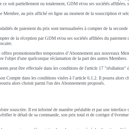
ue ce soit partiellement ou totalement, GDM et/ou ses sociétés affiliées, s
Membre, au prix affiché en ligne au moment de la souscription et selon 
odalités de paiement du prix sont mensualisées à compter de la seconde
ompter de la réception par GDM et/ou ses sociétés affiliées du paieme
ncaire.
r des offres promotionnelles temporaires d’Abonnement aux nouveaux Me
ire l'objet d'une quelconque réclamation de la part des autres Membres.
ts peut être effectuée dans les conditions de l'article 17 "résiliation
n Compte dans les conditions visées à l’article 6.1.2. Il pourra alor
l pourra alors choisir parmi l'un des Abonnements proposés.
sire souscrire. Il est informé de manière préalable et par une interfa
rifier le détail de sa commande, son prix total et de corriger d’éventue