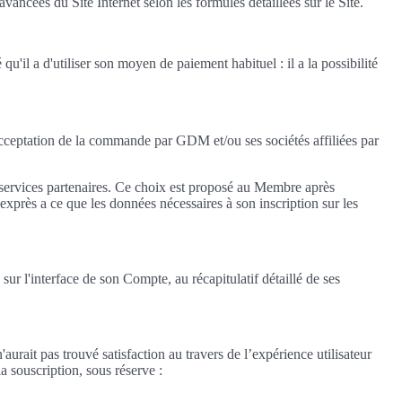
ées du Site Internet selon les formules détaillées sur le Site.
'il a d'utiliser son moyen de paiement habituel : il a la possibilité
cceptation de la commande par GDM et/ou ses sociétés affiliées par
es services partenaires. Ce choix est proposé au Membre après
xprès a ce que les données nécessaires à son inscription sur les
 l'interface de son Compte, au récapitulatif détaillé de ses
urait pas trouvé satisfaction au travers de l’expérience utilisateur
a souscription, sous réserve :