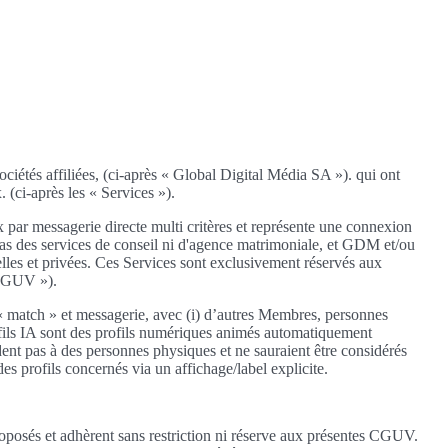
sociétés affiliées, (ci-après « Global Digital Média SA »). qui ont
 (ci-après les « Services »).
 par messagerie directe multi critères et représente une connexion
t pas des services de conseil ni d'agence matrimoniale, et GDM et/ou
elles et privées. Ces Services sont exclusivement réservés aux
« CGUV »).
« match » et messagerie, avec (i) d’autres Membres, personnes
 Profils IA sont des profils numériques animés automatiquement
dent pas à des personnes physiques et ne sauraient être considérés
 profils concernés via un affichage/label explicite.
roposés et adhèrent sans restriction ni réserve aux présentes CGUV.