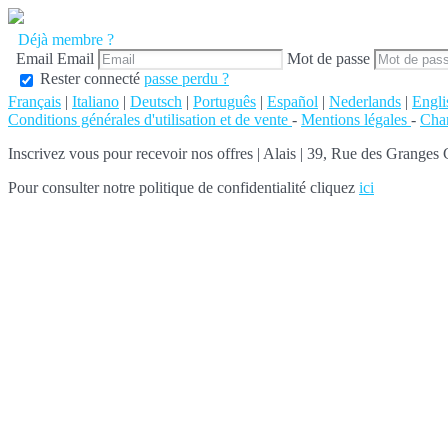
Déjà membre ?
Email
Email
Mot de passe
Rester connecté
passe perdu ?
Français
|
Italiano
|
Deutsch
|
Português
|
Español
|
Nederlands
|
Engli
Conditions générales d'utilisation et de vente
-
Mentions légales
-
Char
Inscrivez vous pour recevoir nos offres
|
Alais | 39, Rue des Granges
Pour consulter notre politique de confidentialité cliquez
ici