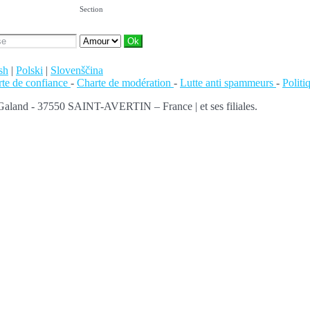
Section
sh
|
Polski
|
Slovenščina
te de confiance
-
Charte de modération
-
Lutte anti spammeurs
-
Polit
 Galand - 37550 SAINT-AVERTIN – France | et ses filiales.